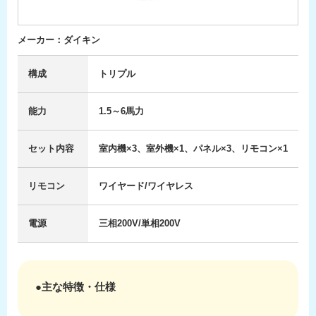
メーカー：ダイキン
構成
トリプル
能力
1.5～6馬力
セット内容
室内機×3、室外機×1、パネル×3、リモコン×1
リモコン
ワイヤード/ワイヤレス
電源
三相200V/単相200V
●主な特徴・仕様